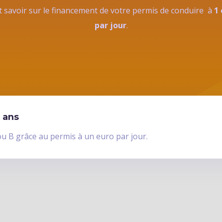
 savoir sur le financement de votre permis de conduire à
1
par jour
.
 ans
ou B grâce au permis à un euro par jour.